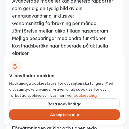
Avancerade modeller kan generera rapporter
som ger dig en tydlig bild av din
energianvändning, inklusive:
Genomsnittlig förbrukning per månad
Jämförelse mellan olika tillagningsprogram
Möjliga besparingar med andra funktioner
Kostnadsberäkningar baserade på aktuella
elpriser
Den här typen av insikter kan hjälpa dig att
sänka både energikostnader och din påverkan
Vi använder cookies
på miljön.
Smarta notifieringar
Nödvändiga cookies krävs för att sajten ska fungera. Med
ditt samtycke använder vi även analyscookies för att
Du får även praktiska påminnelser, till exempel
förbättra upplevelsen. Läs mer i vår
cookiepolicy
.
när:
Bara nödvändiga
Optimal tillagningstemperatur är nådd
Energiförbrukningen är högre än nödvändigt
Acceptera alla
Ett mer energieffektivt läge kan användas
Förvärmningen är klar och ugnen redo