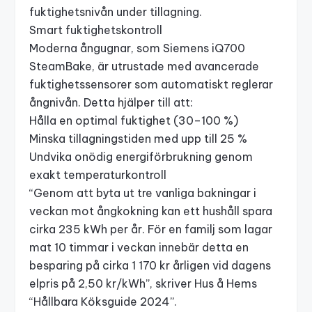
fuktighetsnivån under tillagning.
Smart fuktighetskontroll
Moderna ångugnar, som
Siemens iQ700
SteamBake
, är utrustade med avancerade
fuktighetssensorer som automatiskt reglerar
ångnivån. Detta hjälper till att:
Hålla en optimal fuktighet (30–100 %)
Minska tillagningstiden med upp till 25 %
Undvika onödig energiförbrukning genom
exakt temperaturkontroll
“Genom att byta ut tre vanliga bakningar i
veckan mot ångkokning kan ett hushåll spara
cirka 235 kWh per år. För en familj som lagar
mat 10 timmar i veckan innebär detta en
besparing på cirka 1 170 kr årligen vid dagens
elpris på 2,50 kr/kWh”, skriver Hus å Hems
“Hållbara Köksguide 2024”.