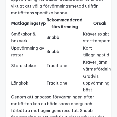
viktigt att välja förvärmningsmetod utifrån
maträttens specifika behov.
Rekommenderad
Matlagningstyp
Orsak
förvärmning
Småkakor &
Kräver exakt
Snabb
bakverk
starttemperatur
Uppvärmning av
Kort
Snabb
rester
tillagningstid
Kräver jämn
Stora stekar
Traditionell
värmefördelning
Gradvis
Långkok
Traditionell
uppvärmning är
bäst
Genom att anpassa förvärmningen efter
maträtten kan du både spara energi och
förbättra matlagningens resultat. Snabb