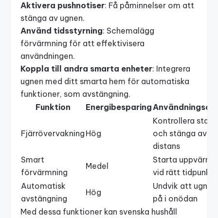
Aktivera pushnotiser
: Få påminnelser om att
stänga av ugnen.
Använd tidsstyrning
: Schemalägg
förvärmning för att effektivisera
användningen.
Koppla till andra smarta enheter
: Integrera
ugnen med ditt
smarta hem
för automatiska
funktioner, som avstängning.
Funktion
Energibesparing
Användningsom
Kontrollera statu
Fjärrövervakning
Hög
och stänga av p
distans
Smart
Starta uppvärmn
Medel
förvärmning
vid rätt tidpunkt
Automatisk
Undvik att ugnen
Hög
avstängning
på i onödan
Med dessa funktioner kan svenska hushåll