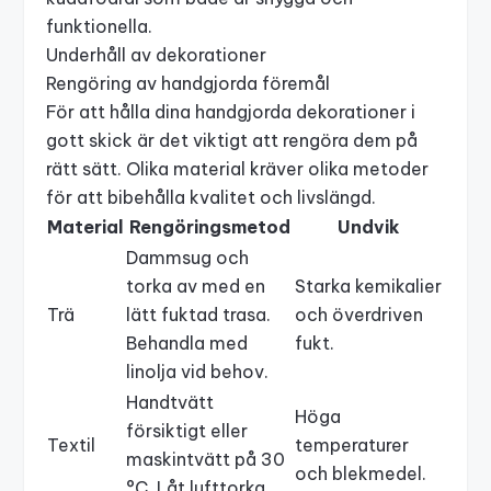
funktionella.
Underhåll av dekorationer
Rengöring av handgjorda föremål
För att hålla dina handgjorda dekorationer i
gott skick är det viktigt att rengöra dem på
rätt sätt. Olika material kräver olika metoder
för att bibehålla kvalitet och livslängd.
Material
Rengöringsmetod
Undvik
Dammsug och
torka av med en
Starka kemikalier
Trä
lätt fuktad trasa.
och överdriven
Behandla med
fukt.
linolja vid behov.
Handtvätt
Höga
försiktigt eller
Textil
temperaturer
maskintvätt på 30
och blekmedel.
°C. Låt lufttorka.