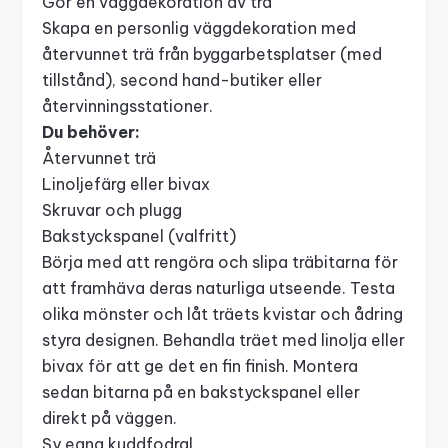
Gör en väggdekoration av trä
Skapa en personlig väggdekoration med
återvunnet trä från byggarbetsplatser (med
tillstånd), second hand-butiker eller
återvinningsstationer.
Du behöver:
Återvunnet trä
Linoljefärg eller bivax
Skruvar och plugg
Bakstyckspanel (valfritt)
Börja med att rengöra och slipa träbitarna för
att framhäva deras naturliga utseende. Testa
olika mönster och låt träets kvistar och ådring
styra designen. Behandla träet med linolja eller
bivax för att ge det en fin finish. Montera
sedan bitarna på en bakstyckspanel eller
direkt på väggen.
Sy egna kuddfodral