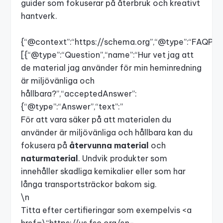
guider som fokuserar på återbruk och kreativt
hantverk.
{“@context”:“
https://schema.org”,“@type”:“FAQPage
[{“@type”:“Question”,“name”:“Hur
vet jag att
de material jag använder för min heminredning
är miljövänliga och
hållbara?”,“acceptedAnswer”:
{“@type”:“Answer”,“text”:”
För att vara säker på att materialen du
använder är miljövänliga och hållbara kan du
fokusera på
återvunna material
och
naturmaterial
. Undvik produkter som
innehåller skadliga kemikalier eller som har
långa transportsträckor bakom sig.
\n
Titta efter certifieringar som exempelvis <a