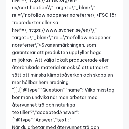
href=\“
https://us.fsc.org/en-
us/certification\\
” target=\“_blank\”
rel=\“nofollow noopener noreferrer\“>FSC för
träprodukter eller <a
href=\“
https://www.svanen.se/en/\\
”
target=\“_blank\” rel=\“nofollow noopener
noreferrer\“>Svanenmärkningen, som
garanterar att produkten uppfyller höga
miljökrav. Att välja lokalt producerade eller
återbrukade material är också ett utmärkt
sätt att minska klimatpåverkan och skapa en
mer hållbar heminredning.
”}},{“@type”:“Question”,“name”:“Vilka misstag
bör man undvika när man arbetar med
återvunnet trä och naturliga
textilier?”,“acceptedAnswer”:
{“@type”:“Answer”,“text”:”
När du arbetar med återvunnet trä och