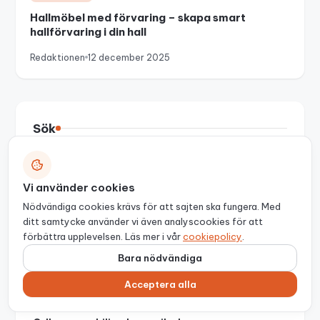
Hallmöbel med förvaring – skapa smart
hallförvaring i din hall
Redaktionen
12 december 2025
Sök
Sök
Vi använder cookies
Nödvändiga cookies krävs för att sajten ska fungera. Med
ditt samtycke använder vi även analyscookies för att
Senaste artiklarna
förbättra upplevelsen. Läs mer i vår
cookiepolicy
.
Bara nödvändiga
Taxeringsvärde: så fungerar det och så hittar
du rätt värde
Acceptera alla
5 augusti 2026