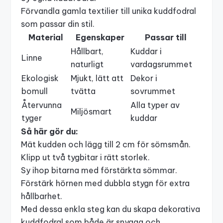
Förvandla gamla textilier till unika kuddfodral
som passar din stil.
Material
Egenskaper
Passar till
Hållbart,
Kuddar i
Linne
naturligt
vardagsrummet
Ekologisk
Mjukt, lätt att
Dekor i
bomull
tvätta
sovrummet
Återvunna
Alla typer av
Miljösmart
tyger
kuddar
Så här gör du:
Mät kudden och lägg till 2 cm för sömsmån.
Klipp ut två tygbitar i rätt storlek.
Sy ihop bitarna med förstärkta sömmar.
Förstärk hörnen med dubbla stygn för extra
hållbarhet.
Med dessa enkla steg kan du skapa dekorativa
kuddfodral som både är snygga och