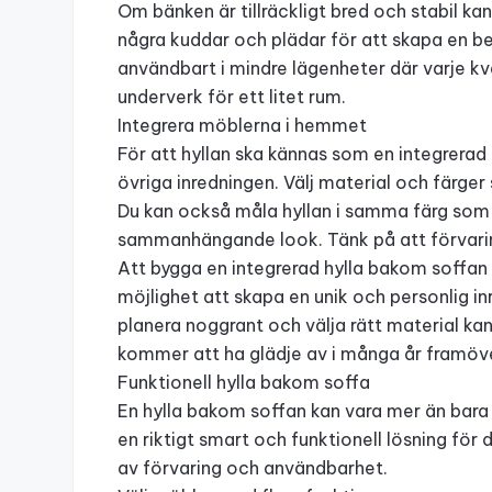
Om bänken är tillräckligt bred och stabil ka
några kuddar och plädar för att skapa en be
användbart i mindre lägenheter där varje k
underverk för ett litet rum.
Integrera möblerna i hemmet
För att hyllan ska kännas som en integrerad 
övriga inredningen. Välj material och färg
Du kan också måla hyllan i samma färg som 
sammanhängande look. Tänk på att förvaring s
Att bygga en integrerad hylla bakom soffan k
möjlighet att skapa en unik och personlig i
planera noggrant och välja rätt material ka
kommer att ha glädje av i många år framöv
Funktionell hylla bakom soffa
En hylla bakom soffan kan vara mer än bara 
en riktigt smart och funktionell lösning fö
av förvaring och användbarhet.