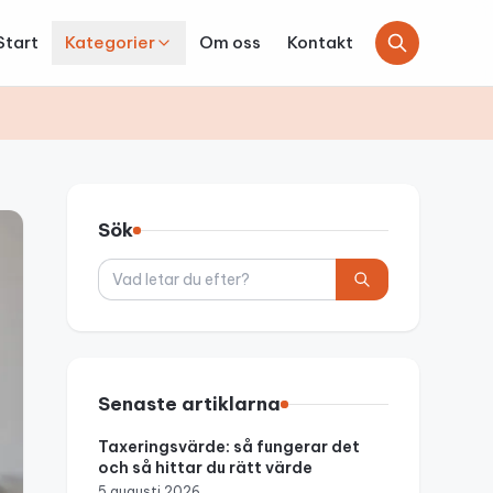
Start
Kategorier
Om oss
Kontakt
Sök
Sök
Senaste artiklarna
Taxeringsvärde: så fungerar det
och så hittar du rätt värde
5 augusti 2026