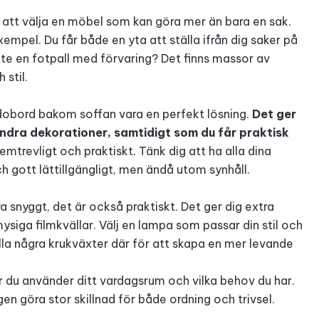
å att välja en möbel som kan göra mer än bara en sak.
xempel. Du får både en yta att ställa ifrån dig saker på
nte en
fotpall med förvaring
? Det finns massor av
stil.
idobord bakom soffan vara en perfekt lösning.
Det ger
andra dekorationer, samtidigt som du får praktisk
emtrevligt och praktiskt. Tänk dig att ha alla dina
ch gott lättillgängligt, men ändå utom synhåll.
a snyggt, det är också praktiskt. Det ger dig extra
 mysiga filmkvällar. Välj en lampa som passar din stil och
älla några krukväxter där för att skapa en mer levande
ur du använder ditt vardagsrum och vilka behov du har.
en göra stor skillnad för både ordning och trivsel.