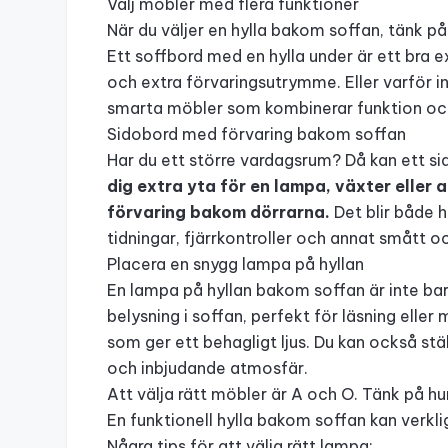
Välj möbler med flera funktioner
När du väljer en hylla bakom soffan, tänk p
Ett soffbord med en hylla under är ett bra e
och extra förvaringsutrymme. Eller varför i
smarta möbler som kombinerar funktion och 
Sidobord med förvaring bakom soffan
Har du ett större vardagsrum? Då kan ett s
dig extra yta för en lampa, växter eller 
förvaring bakom dörrarna.
Det blir både h
tidningar, fjärrkontroller och annat smått o
Placera en snygg lampa på hyllan
En
lampa
på hyllan bakom soffan är inte bar
belysning i soffan, perfekt för läsning eller
som ger ett behagligt ljus. Du kan också st
och inbjudande atmosfär.
Att välja rätt möbler är A och O. Tänk på h
En funktionell hylla bakom soffan kan verklig
Några tips för att välja rätt lampa: