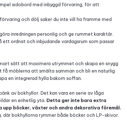
xempel sidobord med inbyggd förvaring, för att
förvaring och dölj saker du inte vill ha framme med
t göra inredningen personlig och ge rummet karaktär.
 få ett ordnat och inbjudande vardagsrum som passar
 smart sätt att maximera utrymmet och skapa en snygg
tt få möblerna att smälta samman och bli en naturlig
kapa en integrerad hylla bakom soffan.
 bänk av bokhyllor. Det kan vara en serie av låga
ldar en enhetlig yta.
Detta ger inte bara extra
sa upp böcker, växter och andra dekorativa föremål.
ng, där bokhyllorna rymmer både böcker och LP-skivor.