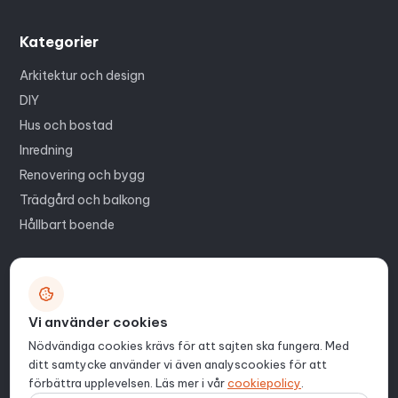
Kategorier
Arkitektur och design
DIY
Hus och bostad
Inredning
Renovering och bygg
Trädgård och balkong
Hållbart boende
Genvägar
Kontakt
Vi använder cookies
Om oss
Nödvändiga cookies krävs för att sajten ska fungera. Med
Webbplatskarta
ditt samtycke använder vi även analyscookies för att
förbättra upplevelsen. Läs mer i vår
cookiepolicy
.