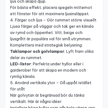
ljus och skapa djup.
För bästa effekt, placera spegeln mittemot
ett fönster för att maximera ljusinsläppet.
4. Färger och ljus – Gör rummet större visuellt
Ljusa färger på väggar och tak ger en känsla
av rymd och öppenhet. Vitt, beige och
ljusgrått är populära val för små utrymmen.
Komplettera med strategisk belysning:
Taklampor och golvlampor
: Lyft fram olika
delar av rummet.
LED-listor
: Perfekta under hyllor eller i
garderober för att skapa en modern och
rymlig känsla.
5. Använd vertikala ytor – Gå uppåt istället
för utåt
När golvytan är begränsad bör du tänka
vertikalt. Här är några idéer:
Installera höga hyllor som går hela vägen upp