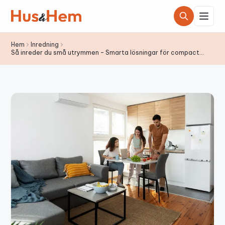
Hoppa till innehållet
Hem
Inredning
Så inreder du små utrymmen – Smarta lösningar för compact
living