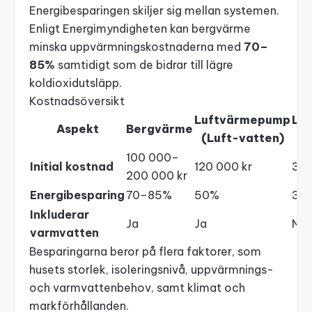
Energibesparingen skiljer sig mellan systemen.
Enligt
Energimyndigheten
kan bergvärme
minska uppvärmningskostnaderna med
70–
85%
samtidigt som de bidrar till lägre
koldioxidutsläpp.
Kostnadsöversikt
Luftvärmepump
Lu
Aspekt
Bergvärme
(Luft-vatten)
100 000–
Initial kostnad
120 000 kr
30 
200 000 kr
Energibesparing
70–85%
50%
30
Inkluderar
Ja
Ja
Nej
varmvatten
Besparingarna beror på flera faktorer, som
husets storlek, isoleringsnivå, uppvärmnings-
och varmvattenbehov, samt klimat och
markförhållanden.