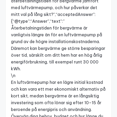
återbetalningstiden för bergvärme jämfört
med luftvärmepump, och hur påverkar det
mitt val på lång sikt?”,“acceptedAnswer”:
{“@type”:“Answer”,“text”:”
Återbetalningstiden för bergvärme är
vanligtvis längre än för en luftvärmepump på
grund av de högre installationskostnaderna.
Däremot kan bergvärme ge större besparingar
över tid, särskilt om ditt hem har en hög årlig
energiförbrukning, till exempel runt 30 000
kWh.
\n
En luftvärmepump har en lägre initial kostnad
och kan vara ett mer ekonomiskt alternativ på
kort sikt, medan bergvärme är en långsiktig
investering som ofta lönar sig efter 10–15 år
beroende på energipris och användning.
Överväg dina behov, budget och hur länge du