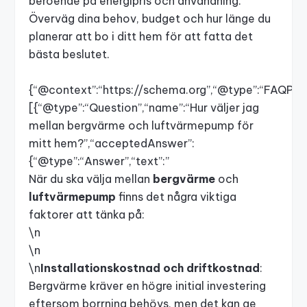
beroende på energipris och användning.
Överväg dina behov, budget och hur länge du
planerar att bo i ditt hem för att fatta det
bästa beslutet.
{“@context”:“
https://schema.org”,“@type”:“FAQPage
[{“@type”:“Question”,“name”:“Hur
väljer jag
mellan bergvärme och luftvärmepump för
mitt hem?”,“acceptedAnswer”:
{“@type”:“Answer”,“text”:”
När du ska välja mellan
bergvärme
och
luftvärmepump
finns det några viktiga
faktorer att tänka på:
\n
\n
\n
Installationskostnad och driftkostnad
:
Bergvärme kräver en högre initial investering
eftersom borrning behövs, men det kan ge