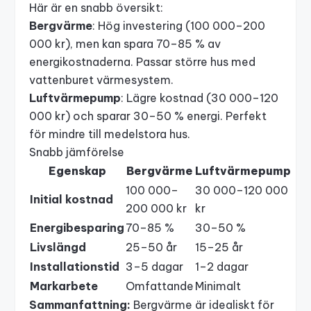
Här är en snabb översikt:
Bergvärme
: Hög investering (100 000–200
000 kr), men kan spara 70–85 % av
energikostnaderna. Passar större hus med
vattenburet värmesystem
.
Luftvärmepump
: Lägre kostnad (30 000–120
000 kr) och sparar 30–50 % energi. Perfekt
för mindre till medelstora hus.
Snabb jämförelse
Egenskap
Bergvärme
Luftvärmepump
100 000–
30 000–120 000
Initial kostnad
200 000 kr
kr
Energibesparing
70–85 %
30–50 %
Livslängd
25–50 år
15–25 år
Installationstid
3–5 dagar
1–2 dagar
Markarbete
Omfattande
Minimalt
Sammanfattning:
Bergvärme är idealiskt för