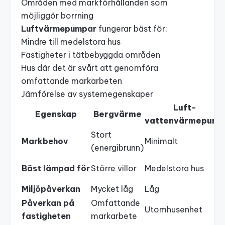
Områden med markförhållanden som
möjliggör borrning
Luftvärmepumpar
fungerar bäst för:
Mindre till medelstora hus
Fastigheter i tätbebyggda områden
Hus där det är svårt att genomföra
omfattande markarbeten
Jämförelse av systemegenskaper
Luft-
Egenskap
Bergvärme
vattenvärmepum
Stort
Markbehov
Minimalt
(energibrunn)
Bäst lämpad för
Större villor
Medelstora hus
Miljöpåverkan
Mycket låg
Låg
Påverkan på
Omfattande
Utomhusenhet
fastigheten
markarbete