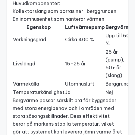
Huvudkomponenter:
Kollektorslang som borras ner i berggrunden
En inomhusenhet som hanterar värmen
Egenskap
Luftvärmepump
Bergvärme
Upp till 600
Verkningsgrad
Cirka 400 %
%
25 år
(pump),
Livslängd
15–25 år
50+ år
(slang)
Värmekälla
Utomhusluft
Berggrund
Temperaturkänslighet
Ja
Nej
Bergvärme passar särskilt bra för byggnader
med stora energibehov och i områden med
stora säsongsskillnader. Dess effektivitet
beror på markens stabila temperatur, vilket
gör att systemet kan leverera jämn värme året