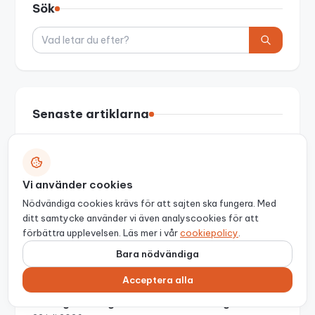
Sök
Sök
Senaste artiklarna
Taxeringsvärde: så fungerar det och så hittar
du rätt värde
5 augusti 2026
Vi använder cookies
Odla egen chili och paprika hemma
Nödvändiga cookies krävs för att sajten ska fungera. Med
1 augusti 2026
ditt samtycke använder vi även analyscookies för att
förbättra upplevelsen. Läs mer i vår
cookiepolicy
.
Snabbväxande klätterväxter: välj rätt sort för
Bara nödvändiga
din plats
29 juli 2026
Acceptera alla
Vem äger fastigheten? Så hittar du ägaren