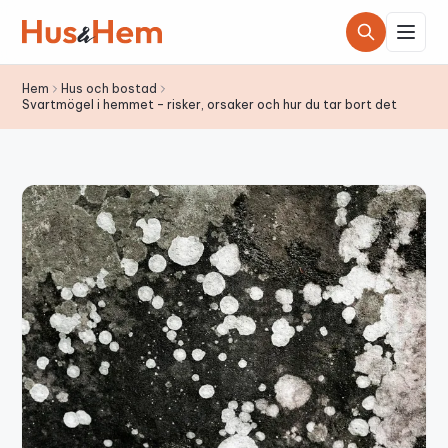
Hoppa till innehållet
Hem
Hus och bostad
Svartmögel i hemmet – risker, orsaker och hur du tar bort det