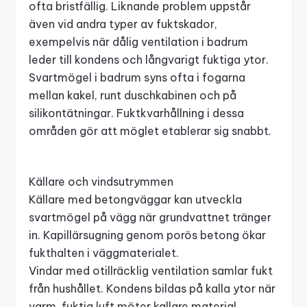
ofta bristfällig. Liknande problem uppstår
även vid andra typer av fuktskador,
exempelvis när
dålig ventilation i badrum
leder till kondens och långvarigt fuktiga ytor.
Svartmögel i badrum syns ofta i
fogarna
mellan kakel, runt duschkabinen
och på
silikontätningar. Fuktkvarhållning i dessa
områden gör att möglet etablerar sig snabbt.
Källare och vindsutrymmen
Källare med betongväggar kan utveckla
svartmögel på vägg när grundvattnet tränger
in. Kapillärsugning genom porös betong ökar
fukthalten i väggmaterialet.
Vindar med otillräcklig ventilation samlar fukt
från hushållet. Kondens bildas på kalla ytor när
varm, fuktig luft möter kallare material.