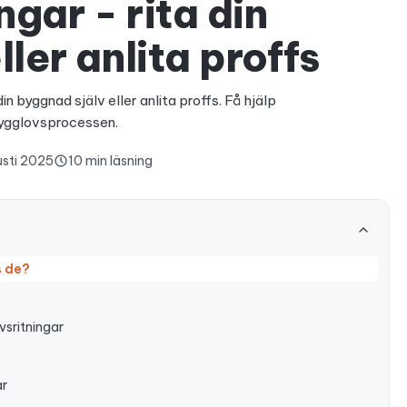
gar - rita din
ler anlita proffs
n byggnad själv eller anlita proffs. Få hjälp
bygglovsprocessen.
usti 2025
10 min läsning
s de?
vsritningar
ar