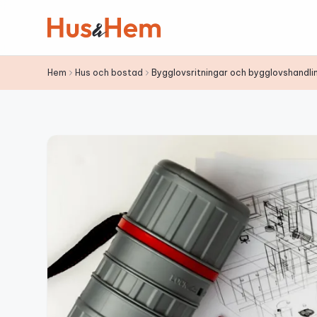
Hoppa till innehållet
Hem
Hus och bostad
Bygglovsritningar och bygglovshandlinga