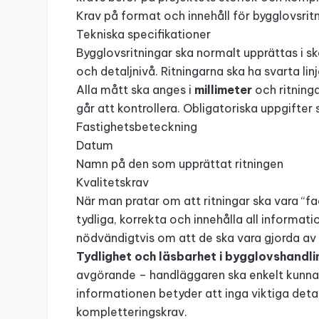
Krav på format och innehåll för bygglovsrit
Tekniska specifikationer
Bygglovsritningar ska normalt upprättas i s
och detaljnivå. Ritningarna ska ha svarta li
Alla mått ska anges i
millimeter
och ritning
går att kontrollera. Obligatoriska uppgifter 
Fastighetsbeteckning
Datum
Namn på den som upprättat ritningen
Kvalitetskrav
När man pratar om att ritningar ska vara “
tydliga, korrekta och innehålla all informa
nödvändigtvis om att de ska vara gjorda av e
Tydlighet och läsbarhet i bygglovshandli
avgörande – handläggaren ska enkelt kunna 
informationen betyder att inga viktiga deta
kompletteringskrav.