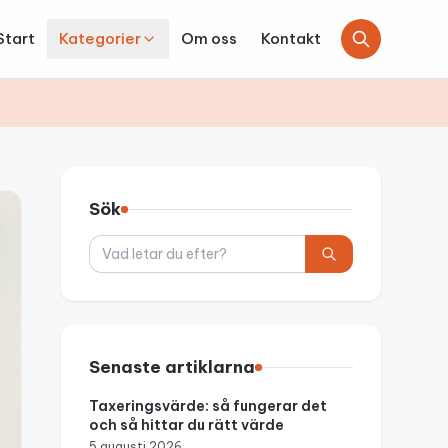
Start
Kategorier
Om oss
Kontakt
Sök
Sök
Senaste artiklarna
Taxeringsvärde: så fungerar det
och så hittar du rätt värde
5 augusti 2026