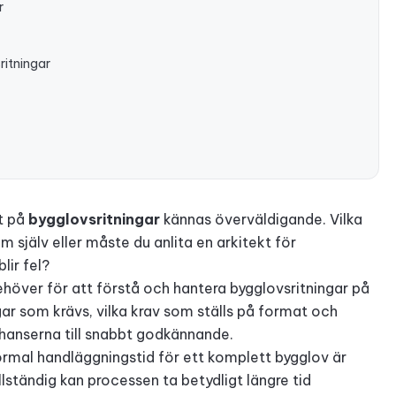
r
ritningar
et på
bygglovsritningar
kännas överväldigande. Vilka
 själv eller måste du anlita en arkitekt för
lir fel?
behöver för att förstå och hantera bygglovsritningar på
ngar som krävs, vilka krav som ställs på format och
 chanserna till snabbt godkännande.
 normal handläggningstid för ett komplett bygglov är
lständig kan processen ta betydligt längre tid