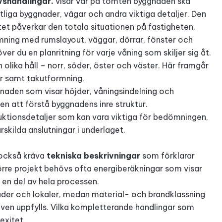
ovshandlingar.
visar var på tomten byggnaden ska
ntliga byggnader, vägar och andra viktiga detaljer. Den
et påverkar den totala situationen på fastigheten.
mning med rumslayout, väggar, dörrar, fönster och
er du en planritning för varje våning som skiljer sig åt.
 olika håll – norr, söder, öster och väster. Här framgår
ar samt takutformning.
gnaden som visar höjder, våningsindelning och
n att förstå byggnadens inre struktur.
uktionsdetaljer som kan vara viktiga för bedömningen,
rskilda anslutningar i underlaget.
 också kräva
tekniska beskrivningar
som förklarar
örre projekt behövs ofta energiberäkningar som visar
r en del av hela processen.
täder och lokaler, medan material- och brandklassning
aven uppfylls. Vilka kompletterande handlingar som
exitet.