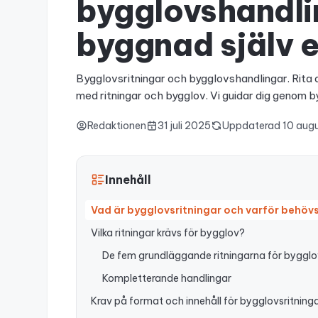
bygglovshandlin
byggnad själv el
Bygglovsritningar och bygglovshandlingar. Rita di
med ritningar och bygglov. Vi guidar dig genom 
Redaktionen
31 juli 2025
Uppdaterad
10 aug
Innehåll
Vad är bygglovsritningar och varför behöv
Vilka ritningar krävs för bygglov?
De fem grundläggande ritningarna för bygglo
Kompletterande handlingar
Krav på format och innehåll för bygglovsritning