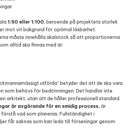
ningar
kala
1:50 eller 1:100
, beroende på projektets storlek
njer mot vit bakgrund för optimal läsbarhet.
arna måste innehålla skalstock så att proportionerna
som alltid ska finnas med är:
fackmannamässigt utförda” betyder det att de ska vara
tion som behövs för bedömningen. Det handlar inte
n arkitekt, utan att de håller professionell standard.
ngar är avgörande för en smidig process.
är
förstå vad som planeras. Fullständighet i
ljer får saknas som kan leda till förseningar genom