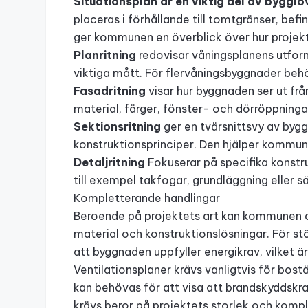
Situationsplan är en viktig del av byggl
placeras i förhållande till tomtgränser, befi
ger kommunen en överblick över hur projekt
Planritning
redovisar våningsplanens utfor
viktiga mått. För flervåningsbyggnader behöv
Fasadritning
visar hur byggnaden ser ut från
material, färger, fönster- och dörröppning
Sektionsritning
ger en tvärsnittsvy av byg
konstruktionsprinciper. Den hjälper kommune
Detaljritning
Fokuserar på specifika konstr
till exempel takfogar, grundläggning eller sä
Kompletterande handlingar
Beroende på projektets art kan kommunen
material och konstruktionslösningar. För st
att byggnaden uppfyller energikrav, vilket ä
Ventilationsplaner krävs vanligtvis för bos
kan behövas för att visa att brandskyddskr
krävs beror på projektets storlek och kompl