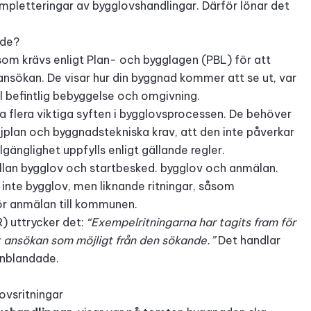
letteringar av bygglovshandlingar. Därför lönar det
 de?
 som krävs enligt Plan- och bygglagen (PBL) för att
ökan. De visar hur din byggnad kommer att se ut, var
ill befintlig bebyggelse och omgivning.
a flera viktiga syften i bygglovsprocessen. De behöver
ljplan och byggnadstekniska krav, att den inte påverkar
gänglighet uppfylls enligt gällande regler.
ellan bygglov och startbesked.
bygglov och anmälan
.
 inte bygglov, men liknande ritningar, såsom
för anmälan till kommunen.
 uttrycker det:
“Exempelritningarna har tagits fram för
 ansökan som möjligt från den sökande.”
Det handlar
inblandade.
ovsritningar