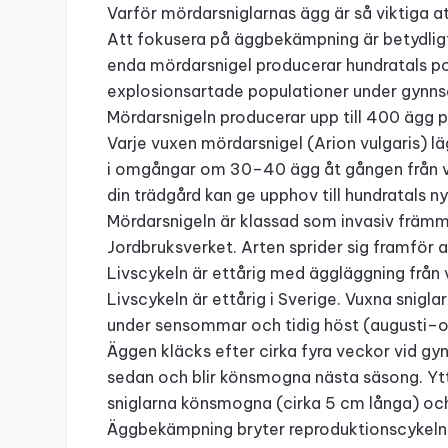
Varför mördarsniglarnas ägg är så viktiga 
Att fokusera på äggbekämpning är betydligt 
enda mördarsnigel producerar hundratals 
explosionsartade populationer under gynn
Mördarsnigeln producerar upp till 400 ägg 
Varje vuxen mördarsnigel (Arion vulgaris) lä
i omgångar om 30–40 ägg åt gången från våre
din trädgård kan ge upphov till hundratals ny
Mördarsnigeln är klassad som invasiv främm
Jordbruksverket. Arten sprider sig framför
Livscykeln är ettårig med äggläggning från vå
Livscykeln är ettårig i Sverige. Vuxna snigla
under sensommar och tidig höst (augusti–ok
Äggen kläcks efter cirka fyra veckor vid g
sedan och blir könsmogna nästa säsong. Ytte
sniglarna könsmogna (cirka 5 cm långa) och
Äggbekämpning bryter reproduktionscykeln 