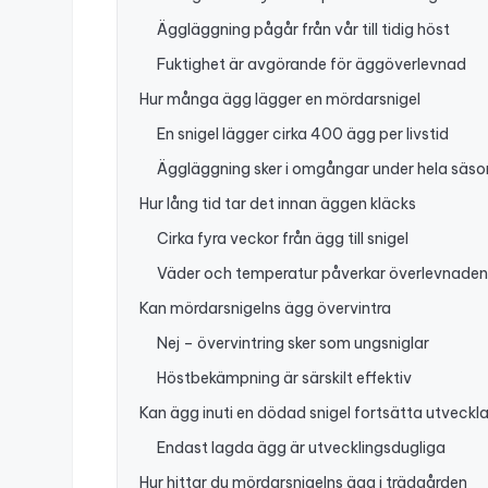
Äggläggning pågår från vår till tidig höst
Fuktighet är avgörande för äggöverlevnad
Hur många ägg lägger en mördarsnigel
En snigel lägger cirka 400 ägg per livstid
Äggläggning sker i omgångar under hela säs
Hur lång tid tar det innan äggen kläcks
Cirka fyra veckor från ägg till snigel
Väder och temperatur påverkar överlevnaden
Kan mördarsnigelns ägg övervintra
Nej – övervintring sker som ungsniglar
Höstbekämpning är särskilt effektiv
Kan ägg inuti en dödad snigel fortsätta utveckl
Endast lagda ägg är utvecklingsdugliga
Hur hittar du mördarsnigelns ägg i trädgården