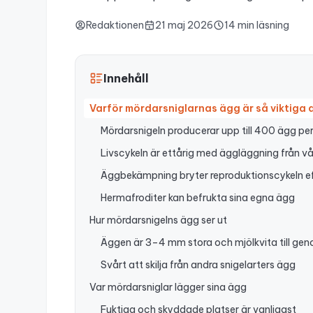
Redaktionen
21 maj 2026
14 min läsning
Innehåll
Varför mördarsniglarnas ägg är så viktiga
Mördarsnigeln producerar upp till 400 ägg pe
Livscykeln är ettårig med äggläggning från vår 
Äggbekämpning bryter reproduktionscykeln ef
Hermafroditer kan befrukta sina egna ägg
Hur mördarsnigelns ägg ser ut
Äggen är 3–4 mm stora och mjölkvita till gen
Svårt att skilja från andra snigelarters ägg
Var mördarsniglar lägger sina ägg
Fuktiga och skyddade platser är vanligast