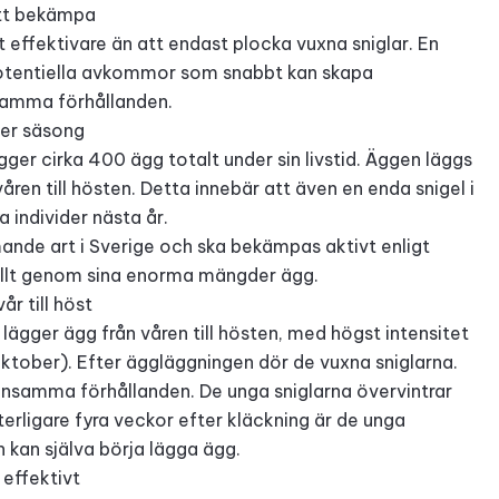
att bekämpa
effektivare än att endast plocka vuxna sniglar. En
potentiella avkommor som snabbt kan skapa
samma förhållanden.
per säsong
gger cirka 400 ägg totalt under sin livstid. Äggen läggs
n till hösten. Detta innebär att även en enda snigel i
a individer nästa år.
ande art i Sverige och ska bekämpas aktivt enligt
 allt genom sina enorma mängder ägg.
r till höst
r lägger ägg från våren till hösten, med högst intensitet
tober). Efter äggläggningen dör de vuxna sniglarna.
ynnsamma förhållanden. De unga sniglarna övervintrar
rligare fyra veckor efter kläckning är de unga
 kan själva börja lägga ägg.
effektivt