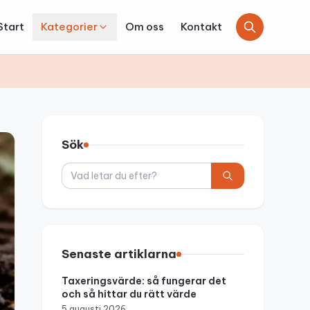
Start
Kategorier
Om oss
Kontakt
Sök
Sök
Senaste artiklarna
Taxeringsvärde: så fungerar det
och så hittar du rätt värde
5 augusti 2026