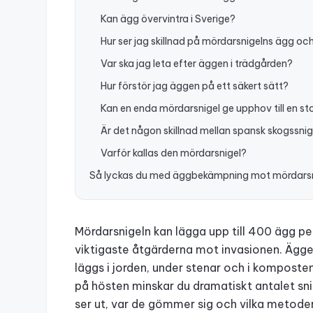
Kan ägg övervintra i Sverige?
Hur ser jag skillnad på mördarsnigelns ägg oc
Var ska jag leta efter äggen i trädgården?
Hur förstör jag äggen på ett säkert sätt?
Kan en enda mördarsnigel ge upphov till en st
Är det någon skillnad mellan spansk skogssni
Varför kallas den mördarsnigel?
Så lyckas du med äggbekämpning mot mördarsn
Mördarsnigeln kan lägga upp till 400 ägg pe
viktigaste åtgärderna mot invasionen. Äggen
läggs i jorden, under stenar och i komposten
på hösten minskar du dramatiskt antalet sni
ser ut, var de gömmer sig och vilka metoder