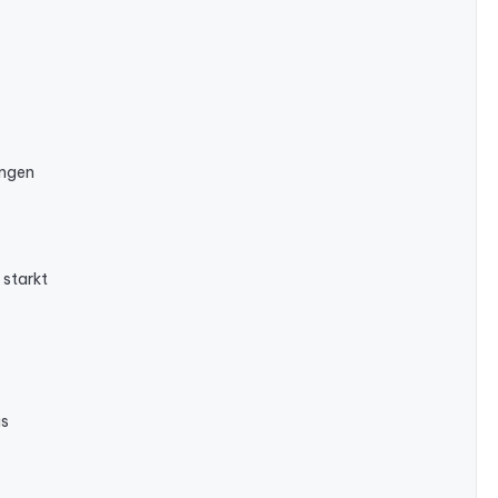
ongen
 starkt
as