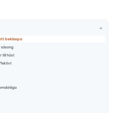
 att bekämpa
r säsong
till höst
fektivt
omskinliga