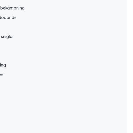
enbekämpning
 dödande
sniglar
ing
kel