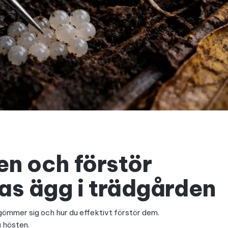
en och förstör
as ägg i trädgården
 gömmer sig och hur du effektivt förstör dem.
å hösten.