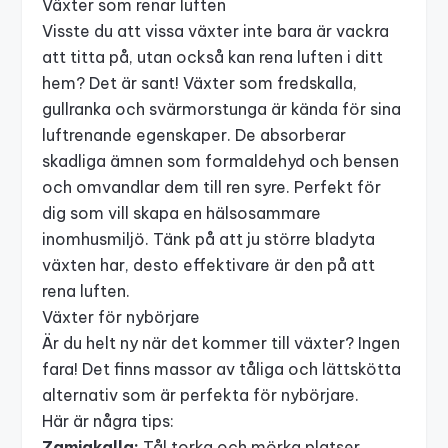
Växter som renar luften
Visste du att vissa växter inte bara är vackra
att titta på, utan också kan rena luften i ditt
hem? Det är sant! Växter som
fredskalla
,
gullranka och
svärmorstunga
är kända för sina
luftrenande egenskaper. De absorberar
skadliga ämnen som formaldehyd och bensen
och omvandlar dem till ren syre. Perfekt för
dig som vill skapa en hälsosammare
inomhusmiljö. Tänk på att ju större bladyta
växten har, desto effektivare är den på att
rena luften.
Växter för nybörjare
Är du helt ny när det kommer till växter? Ingen
fara! Det finns massor av tåliga och lättskötta
alternativ som är perfekta för nybörjare.
Här är några tips:
Zamiakalla:
Tål torka och mörka platser.