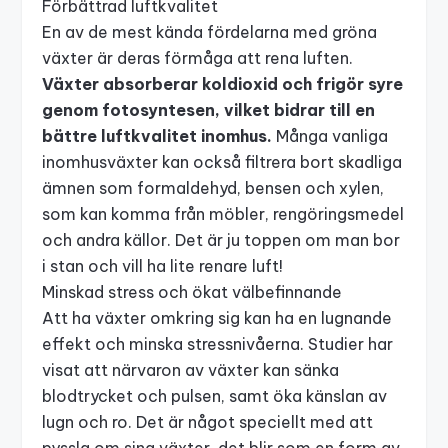
Förbättrad luftkvalitet
En av de mest kända fördelarna med gröna
växter är deras förmåga att rena luften.
Växter absorberar koldioxid och frigör syre
genom fotosyntesen, vilket bidrar till en
bättre luftkvalitet inomhus.
Många vanliga
inomhusväxter kan också filtrera bort skadliga
ämnen som formaldehyd, bensen och xylen,
som kan komma från möbler, rengöringsmedel
och andra källor. Det är ju toppen om man bor
i stan och vill ha lite renare luft!
Minskad stress och ökat välbefinnande
Att ha växter omkring sig kan ha en lugnande
effekt och minska stressnivåerna. Studier har
visat att närvaron av växter kan sänka
blodtrycket och pulsen, samt öka känslan av
lugn och ro. Det är något speciellt med att
pyssla om sina växter, det blir som en form av