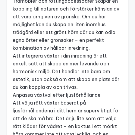
Trämöbler och rottingaccessoarer skapar en
koppling till naturen och förstärker känslan av
att vara omgiven av grönska. Om du har
möjlighet kan du skapa en liten inomhus
trädgård eller ett grönt hörn där du kan odla
egna örter eller grönsaker – en perfekt
kombination av
hållbar inredning
.
Att integrera växter i din inredning är ett
enkelt sätt att skapa en mer levande och
harmonisk miljö. Det handlar inte bara om
estetik, utan också om att skapa en plats där
du kan koppla av och trivas.
Anpassa växtval efter ljusförhållande
Att välja rätt växter baserat på
ljusförhållandena i ditt hem är superviktigt för
att de ska må bra. Det är ju lite som att välja
rätt kläder för vädret – en kaktus i ett mörkt
hörn kommer inte att vara lycklig, och en