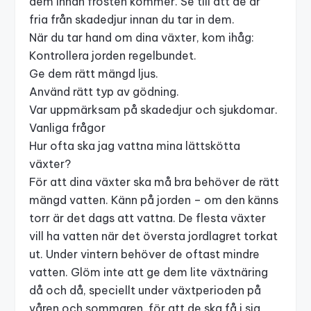
dem innan frosten kommer. Se till att de är
fria från skadedjur innan du tar in dem.
När du tar hand om dina växter, kom ihåg:
Kontrollera jorden regelbundet.
Ge dem rätt mängd ljus.
Använd rätt typ av gödning.
Var uppmärksam på skadedjur och sjukdomar.
Vanliga frågor
Hur ofta ska jag vattna mina lättskötta
växter?
För att dina växter ska må bra behöver de rätt
mängd vatten. Känn på jorden – om den känns
torr är det dags att vattna. De flesta växter
vill ha vatten när det översta jordlagret torkat
ut. Under vintern behöver de oftast mindre
vatten. Glöm inte att ge dem lite växtnäring
då och då, speciellt under växtperioden på
våren och sommaren, för att de ska få i sig