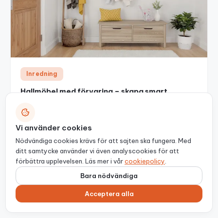
Inredning
Hallmöbel med förvaring – skapa smart
hallförvaring i din hall
Redaktionen
12 december 2025
Vi använder cookies
Nödvändiga cookies krävs för att sajten ska fungera. Med
ditt samtycke använder vi även analyscookies för att
förbättra upplevelsen. Läs mer i vår
cookiepolicy
.
Sök
Bara nödvändiga
Sök
Acceptera alla