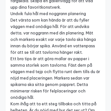
färgskala.
Skapa en gallerivägg
för att visa
upp dina favoritkonstverk.
Undvik fula hål med noggrann planering
Det värsta som kan hända är att du fyller
väggen med onödiga hål. För att undvika
detta, var noggrann med din planering. Mät
och markera exakt var varje tavla ska hänga
innan du börjar spika. Använd en vattenpass
för att se till att tavlorna hänger rakt.
Ett bra tips är att göra mallar av papper i
samma storlek som tavlorna. Fäst dem på
väggen med tejp och flytta runt dem tills du är
nöjd med placeringen. Markera sedan var
spikarna ska sitta genom pappret. Detta
minimerar risken för felplaceringar och
onödiga hål.
Kom ihåg att ta ett steg tillbaka och titta på
helheten. Är du nöjd med hur det ser ut? Om