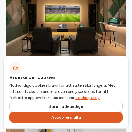
Inredning
Vi använder cookies
Att designa det perfekta hemmaupplägget för
Nödvändiga cookies krävs för att sajten ska fungera. Med
att titta på sport som om du vore på stadion
ditt samtycke använder vi även analyscookies för att
Redaktionen
14 mars 2026
förbättra upplevelsen. Läs mer i vår
cookiepolicy
.
Bara nödvändiga
Acceptera alla