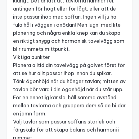
klurigt. Det är lätt att tavlorna hamnar fel,
antingen för högt eller för lågt, eller att de
inte passar ihop med soffan. Ingen vill ju ha
fula hål i väggen i onödan! Men lugn, med lite
planering och några enkla knep kan du skapa
en riktigt snygg och harmonisk tavelvägg som
blir rummets mittpunkt.
Viktiga punkter
Planera alltid din tavelvägg på golvet först för
att se hur allt passar ihop innan du spikar.
Tänk ögonhöjd när du hänger tavlan; mitten av
tavlan bör vara i din ögonhöjd när du står upp.
För en enhetlig känsla, håll samma avstånd
mellan tavlorna och gruppera dem så de bildar
en jämn form.
Välj tavlor som passar soffans storlek
och
färgskala för att skapa balans och harmoni i
rummet.