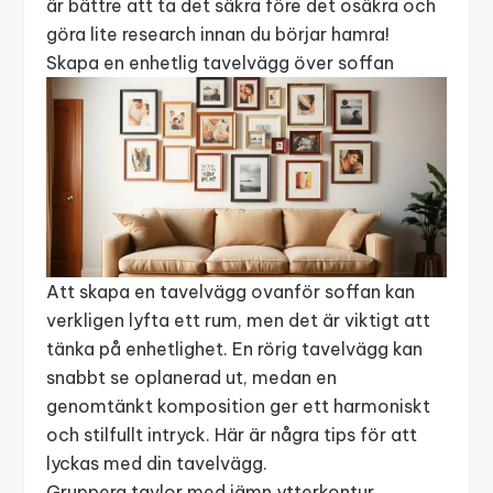
är bättre att ta det säkra före det osäkra och
göra lite research innan du börjar hamra!
Skapa en enhetlig tavelvägg över soffan
Att skapa en tavelvägg ovanför soffan kan
verkligen lyfta ett rum, men det är viktigt att
tänka på enhetlighet. En rörig tavelvägg kan
snabbt se oplanerad ut, medan en
genomtänkt komposition ger ett harmoniskt
och stilfullt intryck. Här är några tips för att
lyckas med din tavelvägg.
Gruppera tavlor med jämn ytterkontur