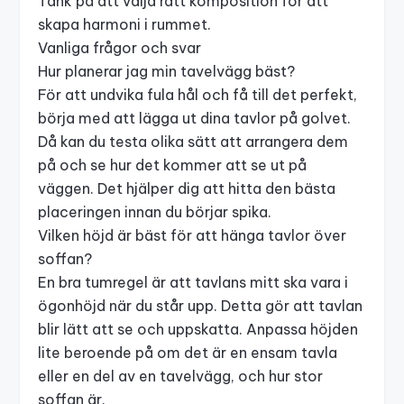
Tänk på att
välja rätt komposition
för att
skapa harmoni i rummet.
Vanliga frågor och svar
Hur planerar jag min tavelvägg bäst?
För att undvika fula hål och få till det perfekt,
börja med att lägga ut dina tavlor på golvet.
Då kan du testa olika sätt att arrangera dem
på och se hur det kommer att se ut på
väggen. Det hjälper dig att hitta den bästa
placeringen innan du börjar spika.
Vilken höjd är bäst för att hänga tavlor över
soffan?
En bra tumregel är att tavlans mitt ska vara i
ögonhöjd när du står upp. Detta gör att tavlan
blir lätt att se och uppskatta. Anpassa höjden
lite beroende på om det är en ensam tavla
eller en del av en tavelvägg, och hur stor
soffan är.