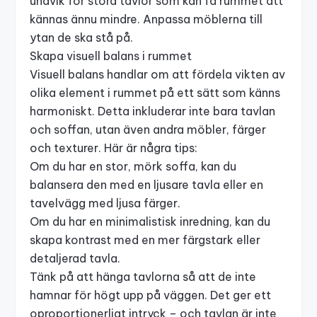
undvik för stora tavlor som kan få rummet att
kännas ännu mindre. Anpassa möblerna till
ytan de ska stå på.
Skapa visuell balans i rummet
Visuell balans handlar om att fördela vikten av
olika element i rummet på ett sätt som känns
harmoniskt. Detta inkluderar inte bara tavlan
och soffan, utan även andra möbler, färger
och texturer. Här är några tips:
Om du har en stor, mörk soffa, kan du
balansera den med en ljusare tavla eller en
tavelvägg med ljusa färger.
Om du har en minimalistisk inredning, kan du
skapa kontrast med en mer färgstark eller
detaljerad tavla.
Tänk på att
hänga tavlorna
så att de inte
hamnar för högt upp på väggen. Det ger ett
oproportionerligt intryck – och tavlan är inte